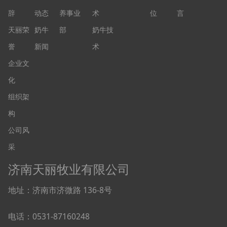
辞
动态
养事业
术
位
言
天丽荣
奶牛
部
奶牛技
誉
新闻
术
企业文
化
组织架
构
公司风
采
济南天丽牧业有限公司
地址：济南市济微路 136-8号
电话：0531-87160248