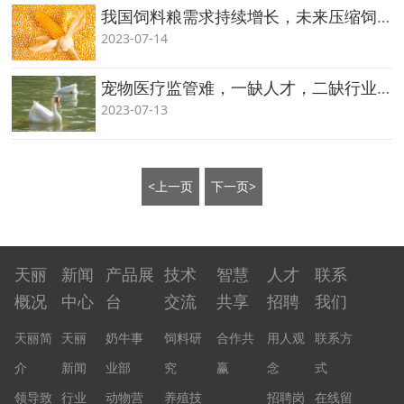
我国饲料粮需求持续增长，未来压缩饲料蛋白缺口3110万吨
2023-07-14
宠物医疗监管难，一缺人才，二缺行业标准
2023-07-13
<上一页
下一页>
天丽
新闻
产品展
技术
智慧
人才
联系
概况
中心
台
交流
共享
招聘
我们
天丽简
天丽
奶牛事
饲料研
合作共
用人观
联系方
介
新闻
业部
究
赢
念
式
领导致
行业
动物营
养殖技
招聘岗
在线留